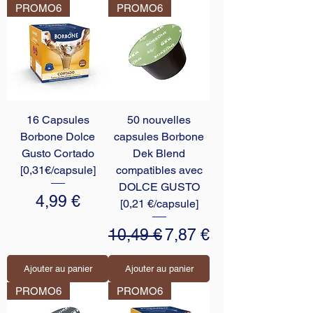
PROMO6
PROMO6
16 Capsules
50 nouvelles
Borbone Dolce
capsules Borbone
Gusto Cortado
Dek Blend
[0,31€/capsule]
compatibles avec
DOLCE GUSTO
Prix
4,99 €
[0,21 €/capsule]
Prix original
Prix promotionnel
10,49 €
7,87 €
Ajouter au panier
Ajouter au panier
PROMO6
PROMO6