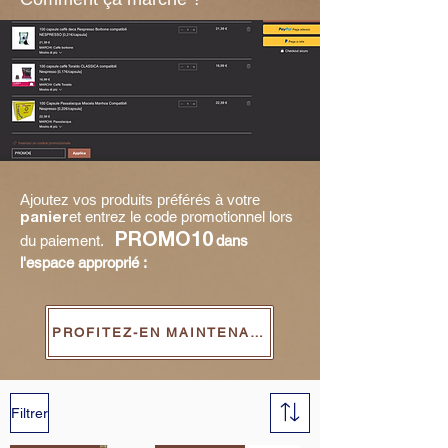
Ajoutez vos produits préférés à votre
et entrez le code promotionnel lors
panier
du paiement.
PROMO10
dans
l'espace approprié :
PROFITEZ-EN MAINTENANT
Filtrer