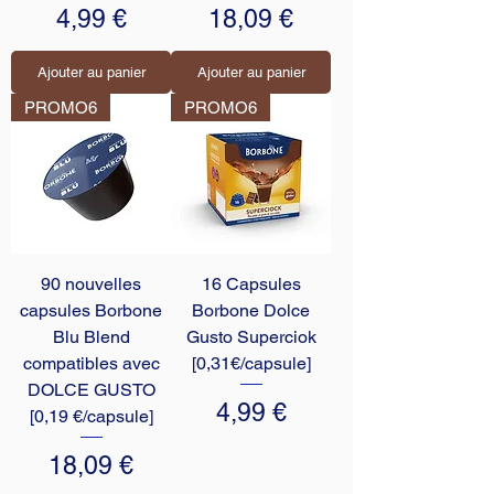
Prix
Prix
4,99 €
18,09 €
Ajouter au panier
Ajouter au panier
PROMO6
PROMO6
90 nouvelles
16 Capsules
capsules Borbone
Borbone Dolce
Blu Blend
Gusto Superciok
compatibles avec
[0,31€/capsule]
DOLCE GUSTO
Prix
4,99 €
[0,19 €/capsule]
Prix
18,09 €