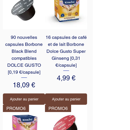
90 nouvelles
16 capsules de café
capsules Borbone
et de lait Borbone
Black Blend
Dolce Gusto Super
compatibles
Ginseng [0,31
DOLCE GUSTO
€/capsule]
[0,19 €/capsule]
Prix
4,99 €
Prix
18,09 €
Ajouter au panier
Ajouter au panier
PROMO6
PROMO6