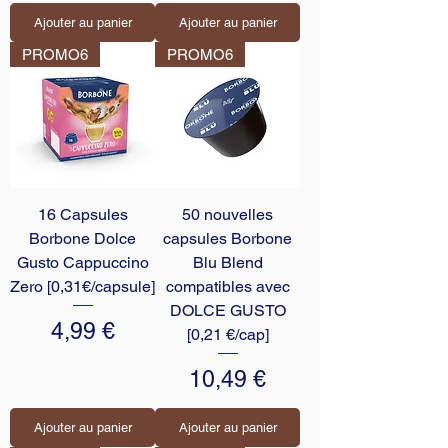
Ajouter au panier
Ajouter au panier
PROMO6
PROMO6
16 Capsules
50 nouvelles
Borbone Dolce
capsules Borbone
Gusto Cappuccino
Blu Blend
Zero [0,31€/capsule]
compatibles avec
DOLCE GUSTO
Prix
4,99 €
[0,21 €/cap]
Prix
10,49 €
Ajouter au panier
Ajouter au panier