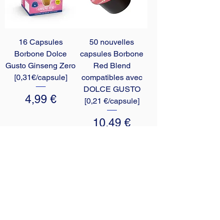
16 Capsules
50 nouvelles
Borbone Dolce
capsules Borbone
Gusto Ginseng Zero
Red Blend
[0,31€/capsule]
compatibles avec
10
capsule Bialetti Cremoso in
DOLCE GUSTO
alluminio compatibili Nespresso
Prix
4,99 €
[0,25€/capsula]
[0,21 €/capsule]
few days ago
Verificato
Prix
10,49 €
Ajouter au panier
Ajouter au panier
Voir plus