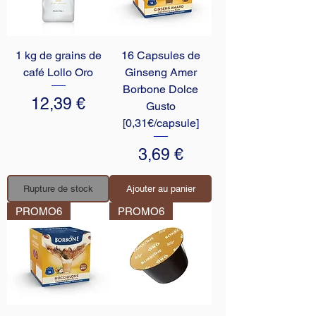
1 kg de grains de
16 Capsules de
café Lollo Oro
Ginseng Amer
Borbone Dolce
Prix
12,39 €
Gusto
[0,31€/capsule]
Prix
3,69 €
Rupture de stock
Ajouter au panier
PROMO6
PROMO6