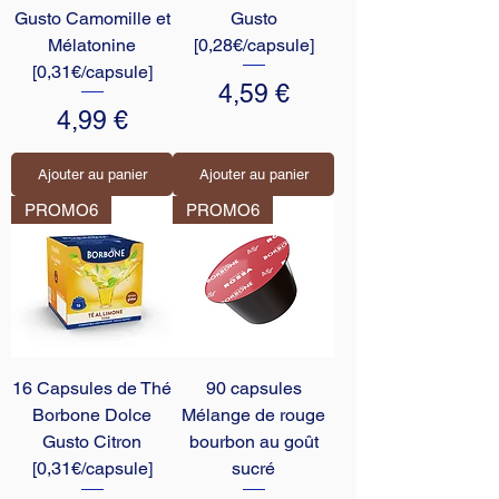
Gusto Camomille et
Gusto
Mélatonine
[0,28€/capsule]
[0,31€/capsule]
Prix
4,59 €
Prix
4,99 €
Ajouter au panier
Ajouter au panier
PROMO6
PROMO6
16 Capsules de Thé
90 capsules
Borbone Dolce
Mélange de rouge
Gusto Citron
bourbon au goût
[0,31€/capsule]
sucré