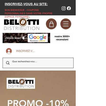
INSCRIVEZ-VOUS AU SITE:
BON BIENVENUE - COUPONS
PERSONNALISÉS DANS VOTRE PROPRE
ESPACE PERSONNEL
INSCRIVEZ-VOUS SUR LE SITE
PROMO -10%