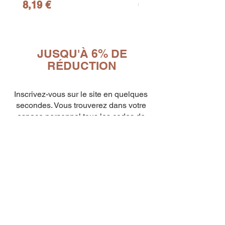
Prix
Prix
8,19 €
65,19 €
JUSQU'À 6% DE
RÉDUCTION
10
capsule Bialetti Cremoso in
alluminio compatibili Nespresso
[0,25€/capsula]
few days ago
Verificato
Inscrivez-vous sur le site en quelques
secondes. Vous trouverez dans votre
espace personnel tous les codes de
réduction mis à jour et quelques petits
extras pour vous !
Entrez les codes promotionnels une
fois le paiement effectué, comme
indiqué dans la vidéo ICI
Découvrez immédiatement les BONS
DE RÉDUCTION dans votre espace