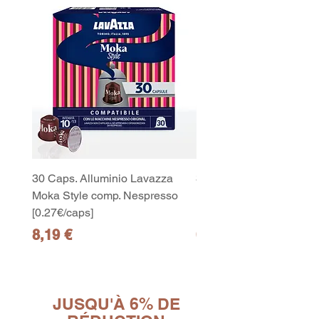
30 Caps. Alluminio Lavazza
30x8 Caps. Alluminio L
Moka Style comp. Nespresso
Moka Style comp. Nesp
[0.27€/caps]
[0.27€/caps]
Prix
Prix
8,19 €
65,19 €
10
capsule Bialetti Cremoso in
alluminio compatibili Nespresso
[0,25€/capsula]
few days ago
Verificato
JUSQU'À 6% DE