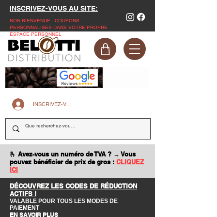
INSCRIVEZ-VOUS AU SITE:
BON BIENVENUE - COUPONS
PERSONNALISÉS DANS VOTRE PROPRE
ESPACE PERSONNEL
INSCRIVEZ-VOUS SUR LE SITE
🫰 Avez-vous un numéro de TVA ? → Vous
pouvez bénéficier de prix de gros :
CLIQUEZ
ICI
DÉCOUVREZ LES CODES DE RÉDUCTION
ACTIFS !
VALABLE POUR TOUS LES MODES DE
PAIEMENT
EN SAVOIR PLUS