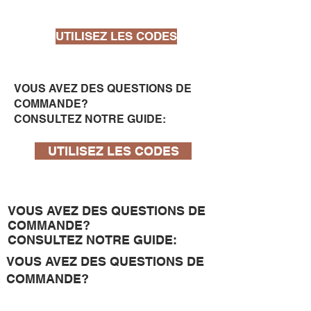
UTILISEZ LES CODES
VOUS AVEZ DES QUESTIONS DE
COMMANDE?
CONSULTEZ NOTRE GUIDE:
UTILISEZ LES CODES
VOUS AVEZ DES QUESTIONS DE
COMMANDE?
OXIGENT 2 –
Detergente e igienizzante
CONSULTEZ NOTRE GUIDE:
all’ossigeno attivo
few days ago
Verificato
VOUS AVEZ DES QUESTIONS DE
COMMANDE?
CONSULTEZ NOTRE GUIDE: