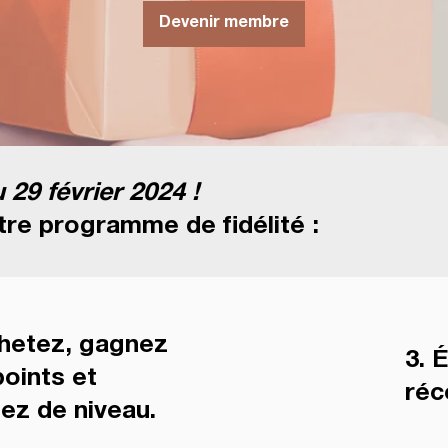
Devenir membre
29 février 2024 !
re programme de fidélité :
chetez, gagnez
3. 
oints et
ré
ez de niveau.