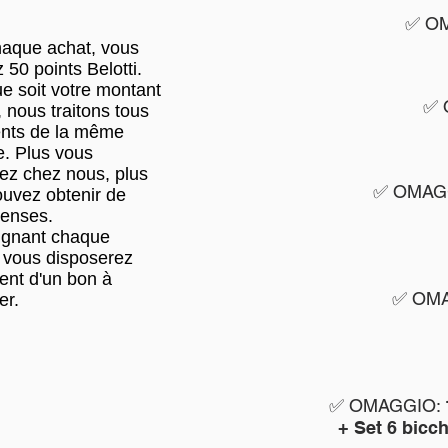
✅ O
haque achat, vous
 50 points Belotti.
e soit votre montant
✅ 
, nous traitons tous
ents de la même
. Plus vous
ez chez nous, plus
✅ OMAG
uvez obtenir de
enses.
ignant chaque
 vous disposerez
ent d'un bon à
✅ OM
er.
✅ OMAGGIO:
+ Set 6 bicch